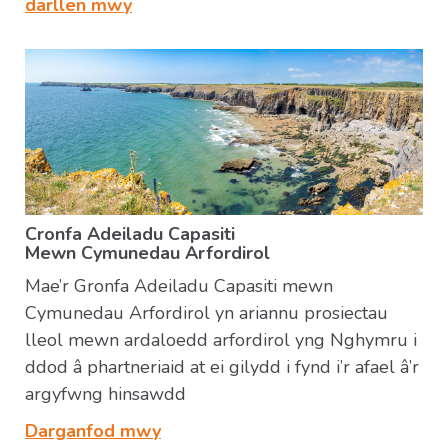
darllen mwy
Cronfa Adeiladu Capasiti
Mewn Cymunedau Arfordirol
Mae’r Gronfa Adeiladu Capasiti mewn
Cymunedau Arfordirol yn ariannu prosiectau
lleol mewn ardaloedd arfordirol yng Nghymru i
ddod â phartneriaid at ei gilydd i fynd i’r afael â’r
argyfwng hinsawdd
Darganfod mwy