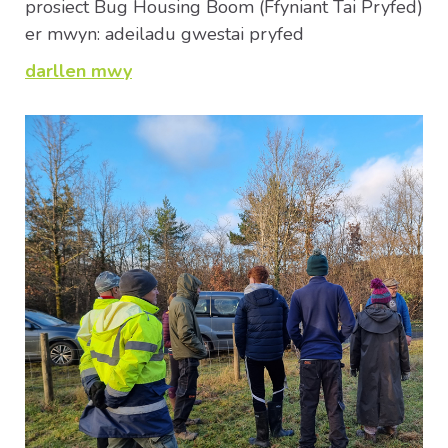
prosiect Bug Housing Boom (Ffyniant Tai Pryfed)
er mwyn: adeiladu gwestai pryfed
darllen mwy