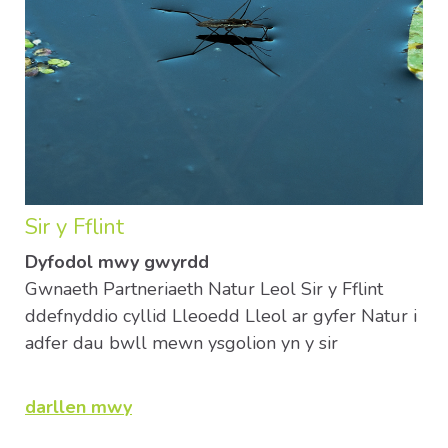
Sir y Fflint
Dyfodol mwy gwyrdd
Gwnaeth Partneriaeth Natur Leol Sir y Fflint
ddefnyddio cyllid Lleoedd Lleol ar gyfer Natur i
adfer dau bwll mewn ysgolion yn y sir
darllen mwy