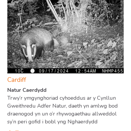
Cardiff
Natur Caerdydd
Trwy’r ymgynghoriad cyhoeddus ar y Cynllun
Gweithredu Adfer Natur, daeth yn amlwg bod
draenogod yn un o’r rhywogaethau allweddol
sy’n peri gofid i bobl yng Nghaerdydd