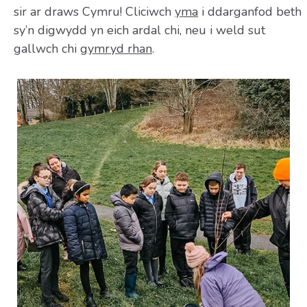
sir ar draws Cymru! Cliciwch
yma
i ddarganfod beth
sy’n digwydd yn eich ardal chi, neu i weld sut
gallwch chi
gymryd rhan
.