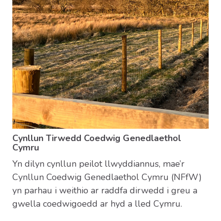
Cynllun Tirwedd Coedwig Genedlaethol
Cymru
Yn dilyn cynllun peilot llwyddiannus, mae’r
Cynllun Coedwig Genedlaethol Cymru (NFfW)
yn parhau i weithio ar raddfa dirwedd i greu a
gwella coedwigoedd ar hyd a lled Cymru.