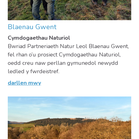
Blaenau Gwent
Cymdogaethau Naturiol
Bwriad Partneriaeth Natur Leol Blaenau Gwent,
fel rhan o’u prosiect Cymdogaethau Naturiol,
oedd creu naw perllan gymunedol newydd
ledled y fwrdeistref.
darllen mwy