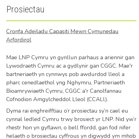
Prosiectau
Cronfa Adeiladu Capasiti Mewn Cymunedau
Arfordirol
Mae LNP Cymru yn gynllun parhaus a ariennir gan
Lywodraeth Cymru ac a gydlynir gan CGGC. Mae'r
bartneriaeth yn cynnwys pob awdurdod lleol a
pharc cenedlaethol yng Nghymru, Partneriaeth
Bioamrywiaeth Cymru, CGGC a'r Canolfannau
Cofnodion Amgylcheddol Lleol (CCALl).
Dyma rai enghreifftiau o’r prosiectau sy’n cael eu
cynnal ledled Cymru trwy brosiect yr LNP. Nid yw’r
rhestr hon yn gyflawn, o bell ffordd, gan fod nifer
helaeth o brosiectau cyffrous yn digwydd ym mhob