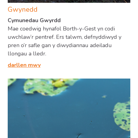
Gwynedd
Cymunedau Gwyrdd
Mae coedwig hynafol Borth-y-Gest yn codi
uwchlaw’r pentref. Ers talwm, defnyddiwyd y
pren o’r safle gan y diwydiannau adeiladu
llongau a lledr.
darllen mwy