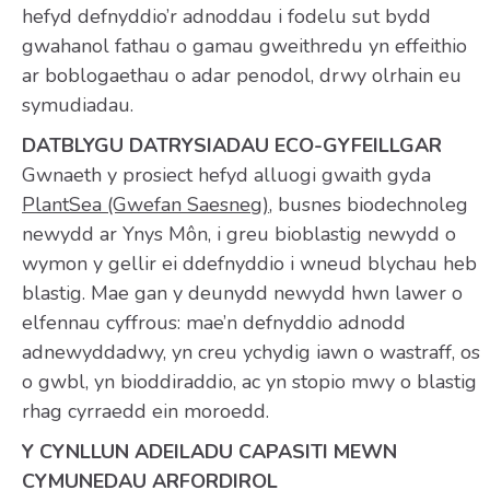
hefyd defnyddio’r adnoddau i fodelu sut bydd
gwahanol fathau o gamau gweithredu yn effeithio
ar boblogaethau o adar penodol, drwy olrhain eu
symudiadau.
DATBLYGU DATRYSIADAU ECO-GYFEILLGAR
Gwnaeth y prosiect hefyd alluogi gwaith gyda
PlantSea (Gwefan Saesneg)
, busnes biodechnoleg
newydd ar Ynys Môn, i greu bioblastig newydd o
wymon y gellir ei ddefnyddio i wneud blychau heb
blastig. Mae gan y deunydd newydd hwn lawer o
elfennau cyffrous: mae’n defnyddio adnodd
adnewyddadwy, yn creu ychydig iawn o wastraff, os
o gwbl, yn bioddiraddio, ac yn stopio mwy o blastig
rhag cyrraedd ein moroedd.
Y CYNLLUN ADEILADU CAPASITI MEWN
CYMUNEDAU ARFORDIROL