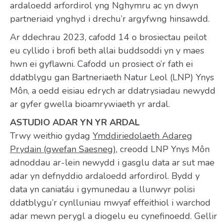
ardaloedd arfordirol yng Nghymru ac yn dwyn
partneriaid ynghyd i drechu’r argyfwng hinsawdd.
Ar ddechrau 2023, cafodd 14 o brosiectau peilot
eu cyllido i brofi beth allai buddsoddi yn y maes
hwn ei gyflawni. Cafodd un prosiect o’r fath ei
ddatblygu gan Bartneriaeth Natur Leol (LNP) Ynys
Môn, a oedd eisiau edrych ar ddatrysiadau newydd
ar gyfer gwella bioamrywiaeth yr ardal.
ASTUDIO ADAR YN YR ARDAL
Trwy weithio gydag
Ymddiriedolaeth Adareg
Prydain (gwefan Saesneg)
, creodd LNP Ynys Môn
adnoddau ar-lein newydd i gasglu data ar sut mae
adar yn defnyddio ardaloedd arfordirol. Bydd y
data yn caniatáu i gymunedau a llunwyr polisi
ddatblygu’r cynlluniau mwyaf effeithiol i warchod
adar mewn perygl a diogelu eu cynefinoedd. Gellir