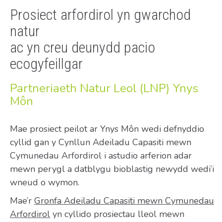
Prosiect arfordirol yn gwarchod
natur
ac yn creu deunydd pacio
ecogyfeillgar
Partneriaeth Natur Leol (LNP) Ynys
Môn
Mae prosiect peilot ar Ynys Môn wedi defnyddio
cyllid gan y Cynllun Adeiladu Capasiti mewn
Cymunedau Arfordirol i astudio arferion adar
mewn perygl a datblygu bioblastig newydd wedi’i
wneud o wymon.
Mae’r
Gronfa Adeiladu Capasiti mewn Cymunedau
Arfordirol
yn cyllido prosiectau lleol mewn