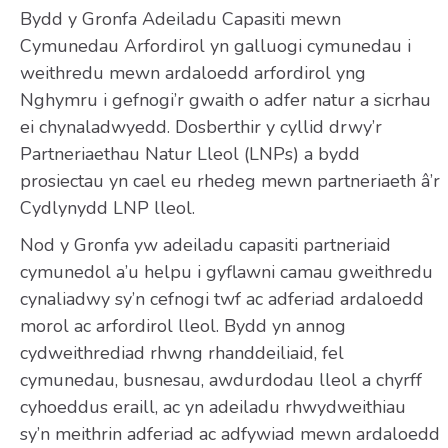
Bydd y Gronfa Adeiladu Capasiti mewn
Cymunedau Arfordirol yn galluogi cymunedau i
weithredu mewn ardaloedd arfordirol yng
Nghymru i gefnogi’r gwaith o adfer natur a sicrhau
ei chynaladwyedd. Dosberthir y cyllid drwy’r
Partneriaethau Natur Lleol (LNPs) a bydd
prosiectau yn cael eu rhedeg mewn partneriaeth â’r
Cydlynydd LNP lleol.
Nod y Gronfa yw adeiladu capasiti partneriaid
cymunedol a’u helpu i gyflawni camau gweithredu
cynaliadwy sy’n cefnogi twf ac adferiad ardaloedd
morol ac arfordirol lleol. Bydd yn annog
cydweithrediad rhwng rhanddeiliaid, fel
cymunedau, busnesau, awdurdodau lleol a chyrff
cyhoeddus eraill, ac yn adeiladu rhwydweithiau
sy’n meithrin adferiad ac adfywiad mewn ardaloedd