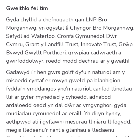
Gweithio fel tîm
Gyda chyllid a chefnogaeth gan LNP Bro
Morgannwg, yn ogystal â Chyngor Bro Morgannwg,
Sefydliad Waterloo, Cronfa Gymunedol Dŵr
Cymru, Grant y Landfill Trust, Innovate Trust, Grŵp
Bywyd Gwyllt Porthceri, grwpiau cadwraeth a
gwirfoddolwyr, roedd modd dechrau ar y gwaith!
Gadawyd i’r hen gwrs golff dyfu’n naturiol am y
misoedd cyntaf er mwyn gweld pa blanhigion
fyddai’n ymddangos yno’n naturiol, canfod llinellau
llif ar gyfer mynediad y cyhoedd, adnabod
ardaloedd oedd yn dal dŵr ac ymgynghori gyda
mudiadau cymunedol ac eraill. Yn dilyn hynny,
aethpwyd ati i gyflawni mesurau lliniaru llifogydd,
megis lledaenu’r nant a glanhau a lledaenu