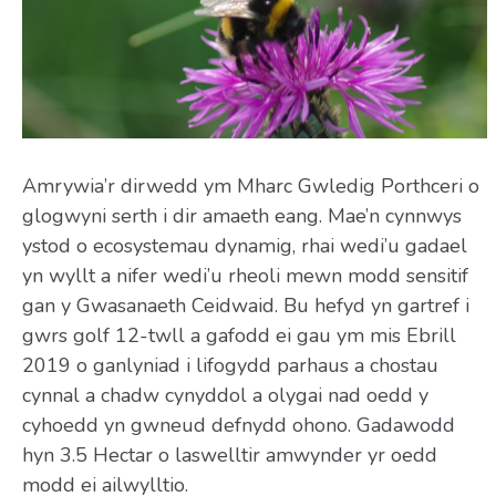
Amrywia’r dirwedd ym Mharc Gwledig Porthceri o
glogwyni serth i dir amaeth eang. Mae’n cynnwys
ystod o ecosystemau dynamig, rhai wedi’u gadael
yn wyllt a nifer wedi’u rheoli mewn modd sensitif
gan y Gwasanaeth Ceidwaid. Bu hefyd yn gartref i
gwrs golf 12-twll a gafodd ei gau ym mis Ebrill
2019 o ganlyniad i lifogydd parhaus a chostau
cynnal a chadw cynyddol a olygai nad oedd y
cyhoedd yn gwneud defnydd ohono. Gadawodd
hyn 3.5 Hectar o laswelltir amwynder yr oedd
modd ei ailwylltio.