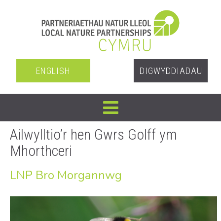
ENGLISH
DIGWYDDIADAU
Ailwylltio’r hen Gwrs Golff ym
Mhorthceri
LNP Bro Morgannwg