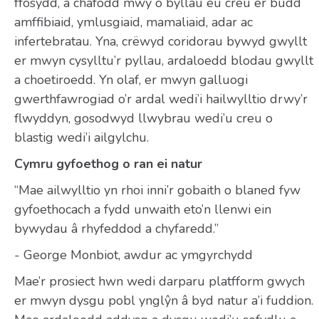
ffosydd, a chafodd mwy o byllau eu creu er budd
amffibiaid, ymlusgiaid, mamaliaid, adar ac
infertebratau. Yna, crëwyd coridorau bywyd gwyllt
er mwyn cysylltu’r pyllau, ardaloedd blodau gwyllt
a choetiroedd. Yn olaf, er mwyn galluogi
gwerthfawrogiad o’r ardal wedi’i hailwylltio drwy’r
flwyddyn, gosodwyd llwybrau wedi’u creu o
blastig wedi’i ailgylchu.
Cymru gyfoethog o ran ei natur
“Mae ailwylltio yn rhoi inni’r gobaith o blaned fyw
gyfoethocach a fydd unwaith eto’n llenwi ein
bywydau â rhyfeddod a chyfaredd.”
- George Monbiot, awdur ac ymgyrchydd
Mae’r prosiect hwn wedi darparu platfform gwych
er mwyn dysgu pobl ynglŷn â byd natur a’i fuddion.