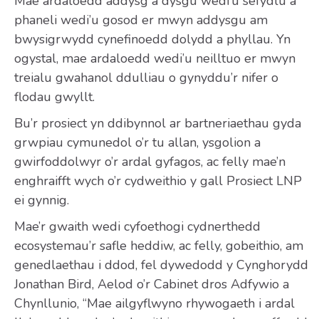
Mae ardaloedd addysg a dysgu wedi’u sefydlu a
phaneli wedi’u gosod er mwyn addysgu am
bwysigrwydd cynefinoedd dolydd a phyllau. Yn
ogystal, mae ardaloedd wedi’u neilltuo er mwyn
treialu gwahanol ddulliau o gynyddu’r nifer o
flodau gwyllt.
Bu’r prosiect yn ddibynnol ar bartneriaethau gyda
grwpiau cymunedol o’r tu allan, ysgolion a
gwirfoddolwyr o’r ardal gyfagos, ac felly mae’n
enghraifft wych o’r cydweithio y gall Prosiect LNP
ei gynnig.
Mae’r gwaith wedi cyfoethogi cydnerthedd
ecosystemau’r safle heddiw, ac felly, gobeithio, am
genedlaethau i ddod, fel dywedodd y Cynghorydd
Jonathan Bird, Aelod o’r Cabinet dros Adfywio a
Chynllunio, “Mae ailgyflwyno rhywogaeth i ardal