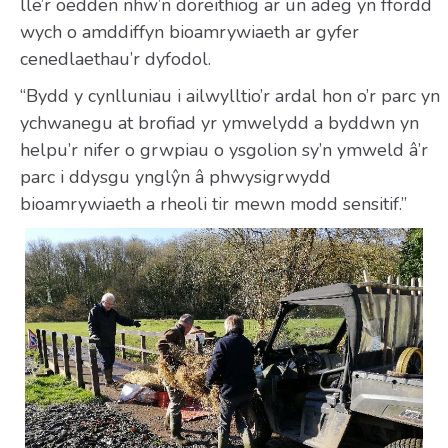
lle’r oedden nhw’n doreithiog ar un adeg yn ffordd
wych o amddiffyn bioamrywiaeth ar gyfer
cenedlaethau’r dyfodol.
“Bydd y cynlluniau i ailwylltio’r ardal hon o’r parc yn
ychwanegu at brofiad yr ymwelydd a byddwn yn
helpu’r nifer o grwpiau o ysgolion sy’n ymweld â’r
parc i ddysgu ynglŷn â phwysigrwydd
bioamrywiaeth a rheoli tir mewn modd sensitif.”